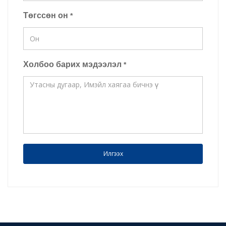
Төгссөн он
*
Холбоо барих мэдээлэл
*
Илгээх