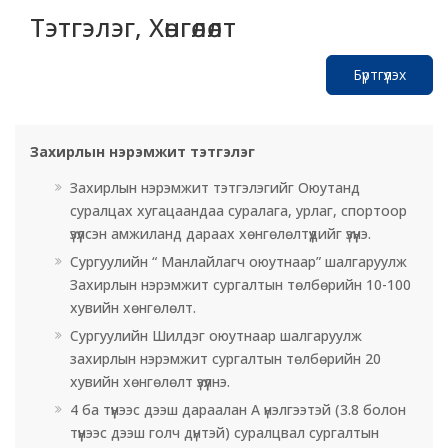
Тэтгэлэг, Хөнгөлөлт
Бүртгүүлэх
Захирлын нэрэмжит тэтгэлэг
Захирлын нэрэмжит тэтгэлэгийг Оюутанд
суралцах хугацаандаа суралага, урлаг, спортоор
үзүүлсэн амжиланд дараах хөнгөлөлтүүдийг үзүүнэ.
Сургуулийн “ Манлайлагч оюутнаар” шалгаруулж
Захирлын нэрэмжит сургалтын төлбөрийн 10-100
хувийн хөнгөлөлт.
Сургуулийн Шилдэг оюутнаар шалгаруулж
захирлын нэрэмжит сургалтын төлбөрийн 20
хувийн хөнгөлөлт үзүүлнэ.
4 ба түүнээс дээш дараалан А үнэлгээтэй (3.8 болон
түүнээс дээш голч дүнтэй) суралцвал сургалтын