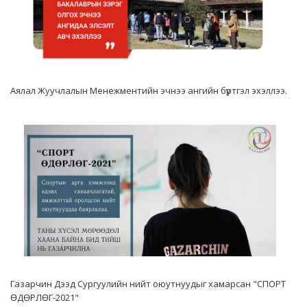
Аялал Жуучлалын Менежментийн эчнээ ангийн бүртгэл эхэллээ.
Газарчин Дээд Сургуулийн нийт оюутнуудыг хамарсан "СПОРТ
ӨДӨРЛӨГ-2021"