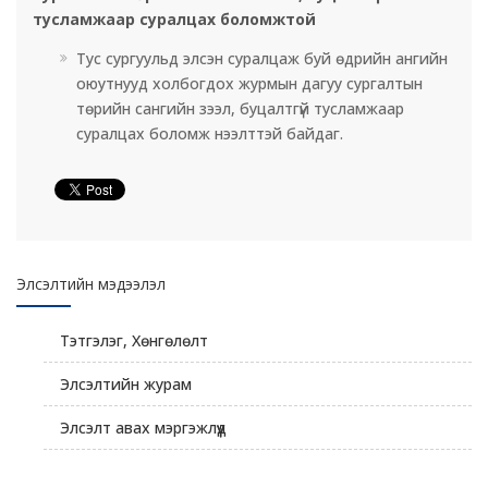
тусламжаар суралцах боломжтой
Тус сургуульд элсэн суралцаж буй өдрийн ангийн
оюутнууд холбогдох журмын дагуу сургалтын
төрийн сангийн зээл, буцалтгүй тусламжаар
суралцах боломж нээлттэй байдаг.
Элсэлтийн мэдээлэл
Тэтгэлэг, Хөнгөлөлт
Элсэлтийн журам
Элсэлт авах мэргэжлүүд