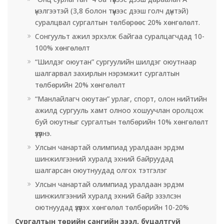
үнэлгээтэй (3,8 болон түүнээс дээш голч дүнтэй)
суралцвал сургалтын төлбөрөөс 20% хөнгөлөлт.
Сонгуульт ажил эрхэлж байгаа суралцагчдад 10-
100% хөнгөлөлт
“Шилдэг оюутан” сургуулийн шилдэг оюутнаар
шалгарвал захирлын нэрэмжит сургалтын
төлбөрийн 20% хөнгөлөлт
“Манлайлагч оюутан” урлаг, спорт, олон нийтийн
ажилд сургууль хамт олноо хошуучлан оролцож
буй оюутныг сургалтын төлбөрийн 10% хөнгөлөлт
үзүүлнэ.
Улсын чанартай олимпиад уралдаан эрдэм
шинжилгээний хуралд эхний байруудад
шалгарсан оюутнуудад олгох тэтгэлэг
Улсын чанартай олимпиад уралдаан эрдэм
шинжилгээний хуралд эхний байр эзэлсэн
оютнуудад үзүүлэх хөнгөлөл төлбөрийн 10-20%
Сургалтын төрийн сангийн зээл, буцалтгүй