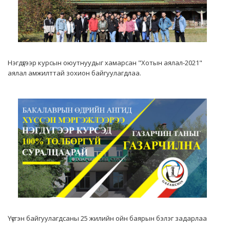
Нэгдүгээр курсын оюутнуудыг хамарсан "Хотын аялал-2021"
аялал амжилттай зохион байгуулагдлаа.
Үүсгэн байгуулагдсаны 25 жилийн ойн баярын бэлэг задарлаа