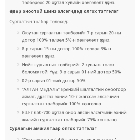
төлбөрөөс 20 хүртэл хувийн хөнгөлөлт үзүүлнэ.
Өндөр оноотой шинэ элсэгчдэд олгох тэтгэлэг
Сургалтын төлбөр төлөхөд:
Оюутан сургалтын төлбөрийг 7-р сарын 20-ны
дотор 100% төлвөл 5%-н хөнгөлөлт үзүүлнэ.
8-р сарын 15-ны дотор 100% төлвөл 3%-н
хөнгөлөлт үзүүлнэ.
Нийт сургалтын төлбөрийг 2 хувааж төлөх
боломжтой. Үүнд: 9-р сарын 01-ний дотор 50%
02-р сарын 01-ний дотор 50%
“АЛТАН МЕДАЛЬ” Ерөнхий шалгалтын оноогоор
аймаг, дүүрэгтээ эхний 10-т жагссан элсэгчийн
сургалтын төлбөрийг 100% хөнгөлнө.
ЕШ-т 650-700 хүртэл оноо авсан элсэгчийн эхний
жилийн сургалтын төлбөрийг 75% хөнгөлнө.
Сурлагын амжилтаар олгох тэтгэлэг
“Онц сурлагтан” 4 ба түүнээс дээш дараалан A