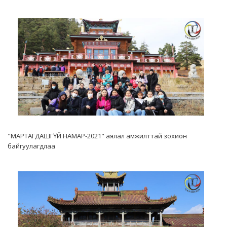
"МАРТАГДАШГҮЙ НАМАР-2021" аялал амжилттай зохион
байгуулагдлаа